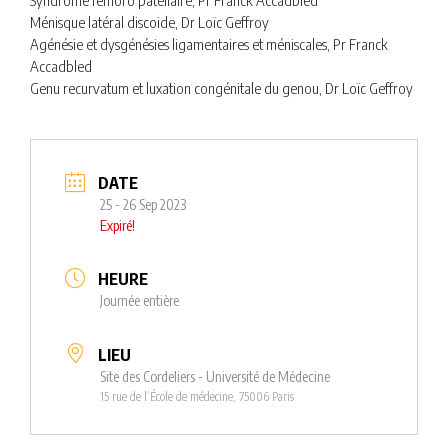
Syndrome fémoro patellaire, Pr Franck Accadbled
Ménisque latéral discoide, Dr Loïc Geffroy
Agénésie et dysgénésies ligamentaires et méniscales, Pr Franck
Accadbled
Genu recurvatum et luxation congénitale du genou, Dr Loïc Geffroy
DATE
25 - 26 Sep 2023
Expiré!
HEURE
Journée entière
LIEU
Site des Cordeliers - Université de Médecine
15 rue de l’École de médecine, 75006 Paris