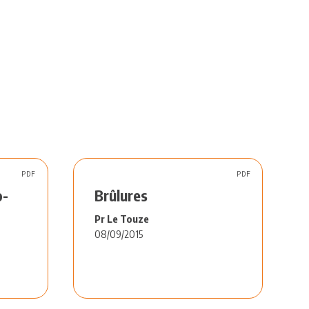
PDF
PDF
o-
Brûlures
Pr Le Touze
08/09/2015