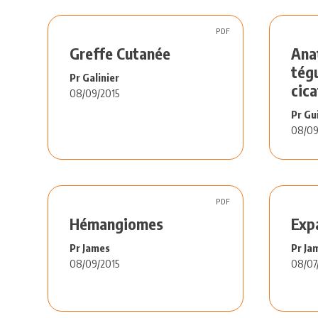
PDF
Greffe Cutanée
Ana
tég
Pr Galinier
cica
08/09/2015
Pr Gu
08/09
PDF
Hémangiomes
Exp
Pr James
Pr Ja
08/09/2015
08/07