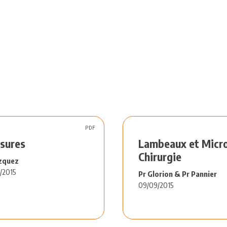
PDF
sures
Lambeaux et Micr
Chirurgie
zquez
/2015
Pr Glorion & Pr Pannier
09/09/2015