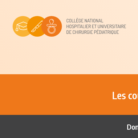
Les co
Don