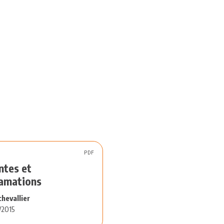
PDF
ntes et
lamations
chevallier
/2015