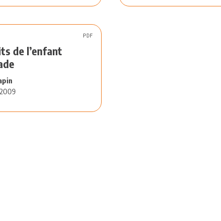
PDF
ts de l’enfant
ade
apin
/2009