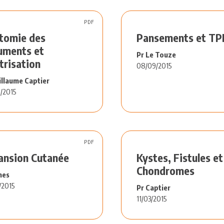
PDF
tomie des
Pansements et TP
uments et
Pr Le Touze
trisation
08/09/2015
illaume Captier
/2015
PDF
ansion Cutanée
Kystes, Fistules et
Chondromes
mes
/2015
Pr Captier
11/03/2015