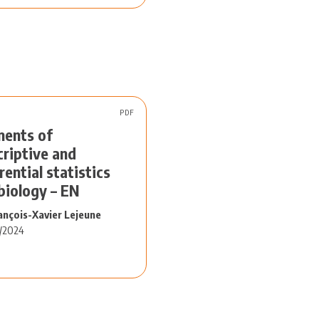
PDF
ments of
criptive and
rential statistics
biology – EN
ançois-Xavier Lejeune
/2024