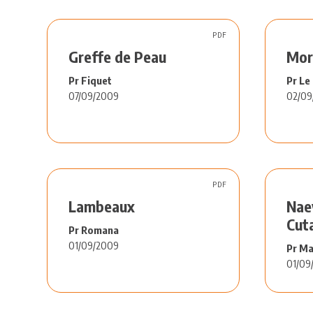
PDF
Greffe de Peau
Mor
Pr Fiquet
Pr Le
07/09/2009
02/09
PDF
Lambeaux
Nae
Cuta
Pr Romana
01/09/2009
Pr Ma
01/09