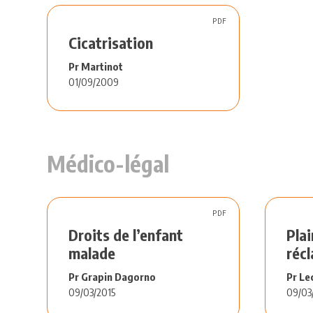
PDF
Cicatrisation
Pr Martinot
01/09/2009
Médico-légal
PDF
Droits de l’enfant
Plai
malade
réc
Pr Grapin Dagorno
Pr Le
09/03/2015
09/03