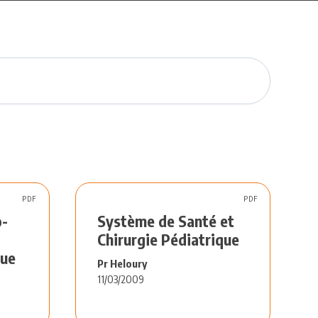
PDF
PDF
o-
Système de Santé et
Chirurgie Pédiatrique
que
Pr Heloury
11/03/2009