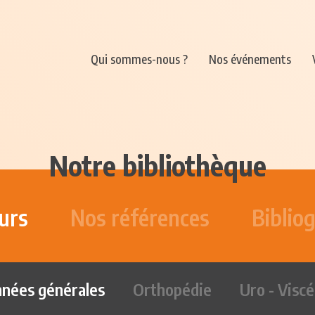
Qui sommes-nous ?
Nos événements
Notre bibliothèque
urs
Nos références
Biblio
nées générales
Orthopédie
Uro - Viscé