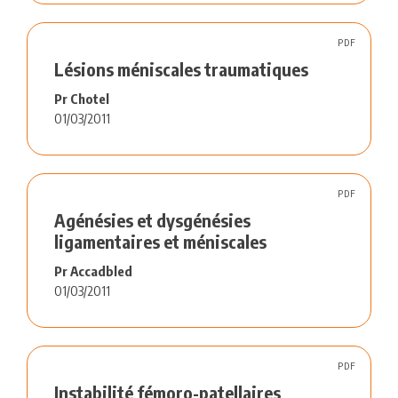
PDF
Lésions méniscales traumatiques
Pr Chotel
01/03/2011
PDF
Agénésies et dysgénésies
ligamentaires et méniscales
Pr Accadbled
01/03/2011
PDF
Instabilité fémoro-patellaires