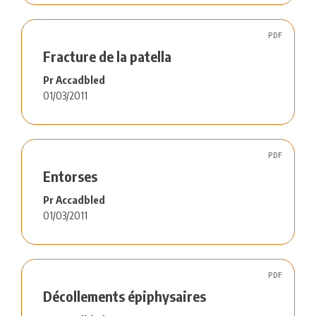
PDF
Fracture de la patella
Pr Accadbled
01/03/2011
PDF
Entorses
Pr Accadbled
01/03/2011
PDF
Décollements épiphysaires