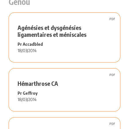
Genou
PDF
Agénésies et dysgénésies
ligamentaires et méniscales
Pr Accadbled
18/03/2014
PDF
Hémarthrose CA
Pr Geffroy
18/03/2014
PDF